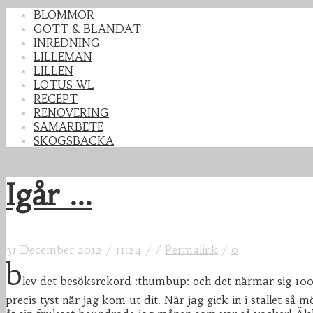
BLOMMOR
GOTT & BLANDAT
INREDNING
LILLEMAN
LILLEN
LOTUS WL
RECEPT
RENOVERING
SAMARBETE
SKOGSBACKA
Igår ...
31 December 2012
/
11:24
/
/
Permalink
/
0
b
lev det besöksrekord :thumbup: och det närmar sig 1000
precis tyst när jag kom ut dit. När jag gick in i stallet så