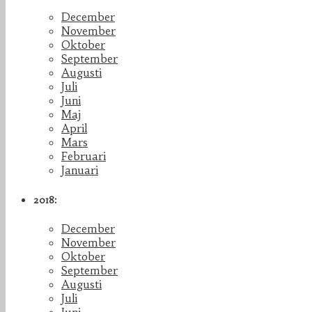
December
November
Oktober
September
Augusti
Juli
Juni
Maj
April
Mars
Februari
Januari
2018:
December
November
Oktober
September
Augusti
Juli