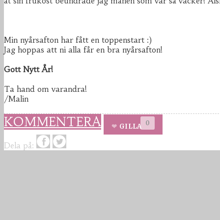
åt sin frukost beundrade jag månen som var så vacker! Älska
Min nyårsafton har fått en toppenstart :)
Jag hoppas att ni alla får en bra nyårsafton!
Gott Nytt År!
Ta hand om varandra!
/Malin
KOMMENTERA
0
GILLA
Dela på: