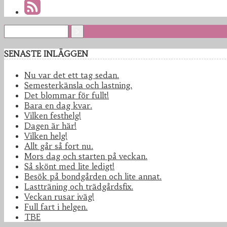
SENASTE INLÄGGEN
Nu var det ett tag sedan.
Semesterkänsla och lastning.
Det blommar för fullt!
Bara en dag kvar.
Vilken festhelg!
Dagen är här!
Vilken helg!
Allt går så fort nu.
Mors dag och starten på veckan.
Så skönt med lite ledigt!
Besök på bondgården och lite annat.
Lastträning och trädgårdsfix.
Veckan rusar iväg!
Full fart i helgen.
TBE