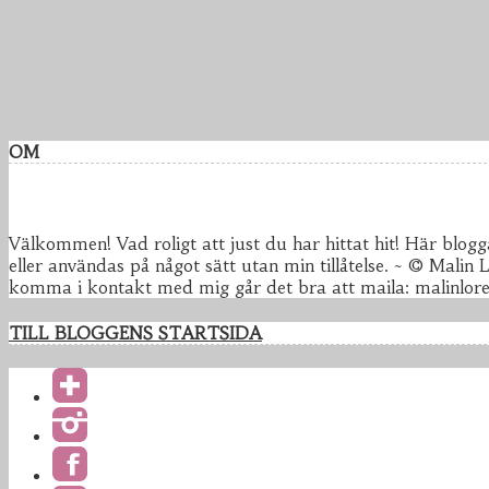
OM
Välkommen! Vad roligt att just du har hittat hit! Här blogg
eller användas på något sätt utan min tillåtelse. ~ © Malin
komma i kontakt med mig går det bra att maila: malinlo
TILL BLOGGENS STARTSIDA