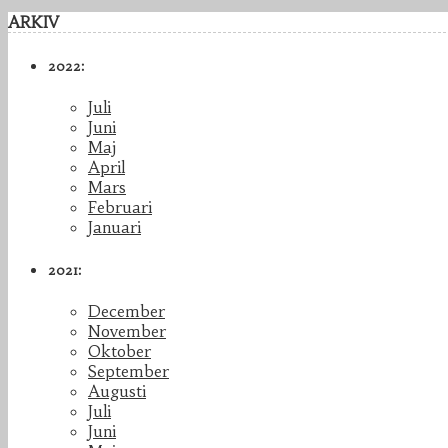
ARKIV
2022:
Juli
Juni
Maj
April
Mars
Februari
Januari
2021:
December
November
Oktober
September
Augusti
Juli
Juni