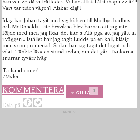
han var 20 då vi träffades. Vi har alltså hållit ihop i 22 år!!!
Vart tar tiden vägen? Älskar dig!!!
Idag har Johan tagit med sig kidsen till Mjölbys badhus
och McDonalds. Lite besvikna blev barnen att jag inte
följde med men jag fixar det inte :( Allt pga att jag gått in
i väggen... Istället har jag tagit Ludde på en kall, blåsig
men skön promenad. Sedan har jag tagit det lugnt och
vilat. Tänkte läsa en stund sedan, om det går. Tankarna
snurrar tyvärr iväg.
Ta hand om er!
/Malin
KOMMENTERA
0
GILLA
Dela på: