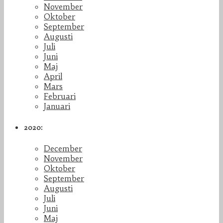
November
Oktober
September
Augusti
Juli
Juni
Maj
April
Mars
Februari
Januari
2020:
December
November
Oktober
September
Augusti
Juli
Juni
Maj