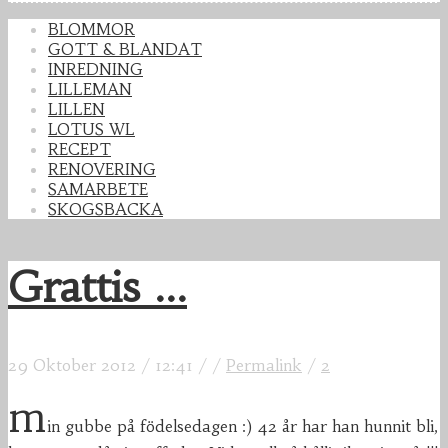
BLOMMOR
GOTT & BLANDAT
INREDNING
LILLEMAN
LILLEN
LOTUS WL
RECEPT
RENOVERING
SAMARBETE
SKOGSBACKA
Grattis ...
29 Oktober 2012
/
12:41
/
/
Permalink
/
2
m
in gubbe på födelsedagen :) 42 år har han hunnit bli,