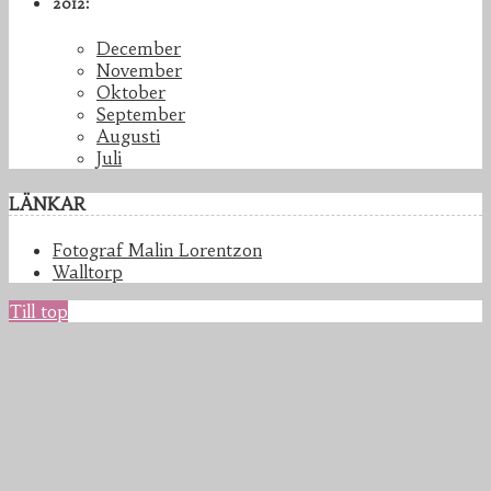
2012:
December
November
Oktober
September
Augusti
Juli
LÄNKAR
Fotograf Malin Lorentzon
Walltorp
Till top