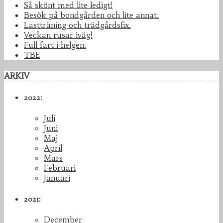
Så skönt med lite ledigt!
Besök på bondgården och lite annat.
Lastträning och trädgårdsfix.
Veckan rusar iväg!
Full fart i helgen.
TBE
ARKIV
2022:
Juli
Juni
Maj
April
Mars
Februari
Januari
2021:
December