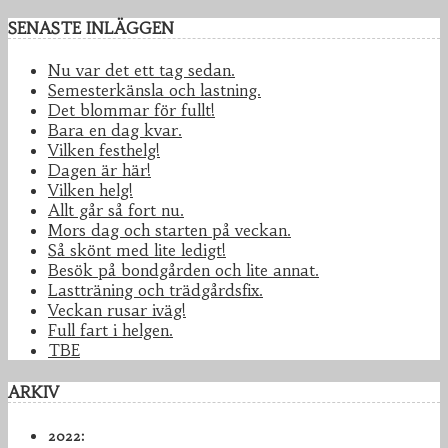
SENASTE INLÄGGEN
Nu var det ett tag sedan.
Semesterkänsla och lastning.
Det blommar för fullt!
Bara en dag kvar.
Vilken festhelg!
Dagen är här!
Vilken helg!
Allt går så fort nu.
Mors dag och starten på veckan.
Så skönt med lite ledigt!
Besök på bondgården och lite annat.
Lastträning och trädgårdsfix.
Veckan rusar iväg!
Full fart i helgen.
TBE
ARKIV
2022: