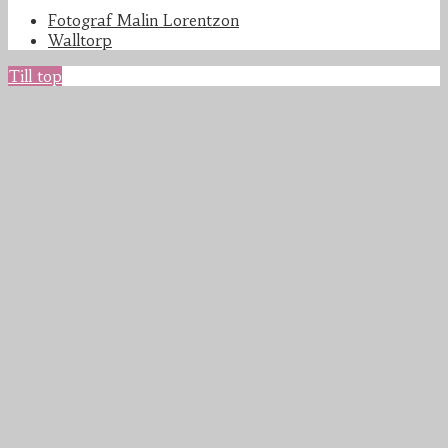
Fotograf Malin Lorentzon
Walltorp
Till top