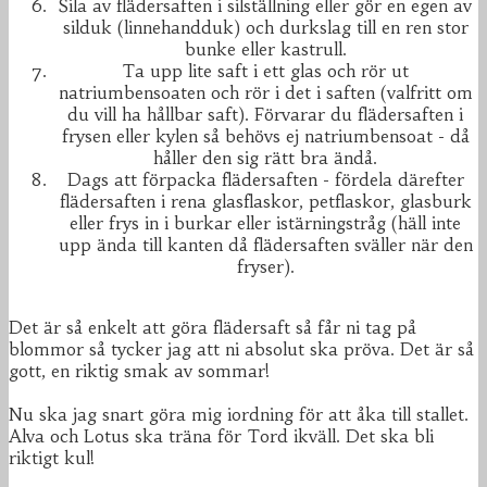
Sila av flädersaften i silställning eller gör en egen av
silduk (linnehandduk) och durkslag till en ren stor
bunke eller kastrull.
Ta upp lite saft i ett glas och rör ut
natriumbensoaten och rör i det i saften (valfritt om
du vill ha hållbar saft). Förvarar du flädersaften i
frysen eller kylen så behövs ej natriumbensoat - då
håller den sig rätt bra ändå.
Dags att förpacka flädersaften - fördela därefter
flädersaften i rena glasflaskor, petflaskor, glasburk
eller frys in i burkar eller istärningstråg (häll inte
upp ända till kanten då flädersaften sväller när den
fryser).
Det är så enkelt att göra flädersaft så får ni tag på
blommor så tycker jag att ni absolut ska pröva. Det är så
gott, en riktig smak av sommar!
Nu ska jag snart göra mig iordning för att åka till stallet.
Alva och Lotus ska träna för Tord ikväll. Det ska bli
riktigt kul!