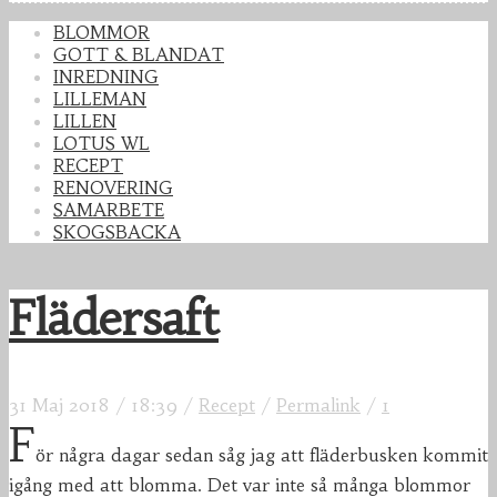
BLOMMOR
GOTT & BLANDAT
INREDNING
LILLEMAN
LILLEN
LOTUS WL
RECEPT
RENOVERING
SAMARBETE
SKOGSBACKA
Flädersaft
31 Maj 2018
/
18:39
/
Recept
/
Permalink
/
1
F
ör några dagar sedan såg jag att fläderbusken kommit
igång med att blomma. Det var inte så många blommor