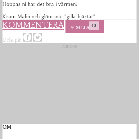
Hoppas ni har det bra i värmen!
Kram Malin och glöm inte "gilla-hjärtat".
KOMMENTERA
10
GILLA
Dela på:
OM