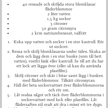
40 rensade och sköljda stora blomklasar
fläderblommor
2 liter vatten
1,5 kg socker
3 citroner
50 gram citronsyra
2 krm natriumbensoat, valfritt
Koka upp vatten och socker i en stor kastrull. Rör
ut sockret.
Rensa och skölj blomklasarna under tiden. Skaka av
dem och lägg dem i en stor bunke (som tål hett
vatten), rostfri hink eller kastrull. Se till att du har
ett lock att lägga över (eller så kan du använda
plastfilm).
Skölj citroner och skär i bitar samt lägg i bunken
med fläderblommor. Tillsätt citronsyran.
Häll det heta sockervattnet över fläderblommorna
och rör om.
Låt svalna något och täck över fläderblommorna i
sockervattnet med lock eller plastfilm. Låt
flädersaften stå svalt att dra i minst ett tre dygn.