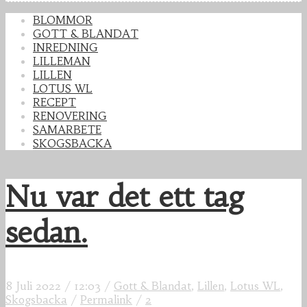
BLOMMOR
GOTT & BLANDAT
INREDNING
LILLEMAN
LILLEN
LOTUS WL
RECEPT
RENOVERING
SAMARBETE
SKOGSBACKA
Nu var det ett tag
sedan.
8 Juli 2022
/
12:03
/
Gott & Blandat
,
Lillen
,
Lotus WL
,
Skogsbacka
/
Permalink
/
2