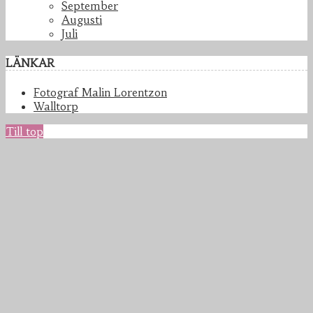
September
Augusti
Juli
LÄNKAR
Fotograf Malin Lorentzon
Walltorp
Till top