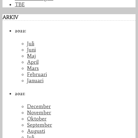
TBE
ARKIV
2022:
Juli
Juni
Maj
April
Mars
Februari
Januari
2021:
December
November
Oktober
September
Augusti
Juli