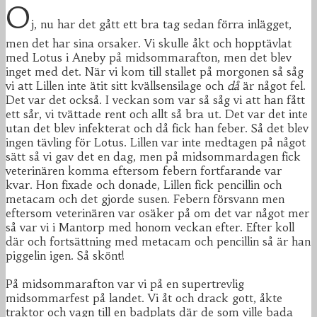
O
j, nu har det gått ett bra tag sedan förra inlägget,
men det har sina orsaker. Vi skulle åkt och hopptävlat
med Lotus i Aneby på midsommarafton, men det blev
inget med det. När vi kom till stallet på morgonen så såg
vi att Lillen inte ätit sitt kvällsensilage och
då
är något fel.
Det var det också. I veckan som var så såg vi att han fått
ett sår, vi tvättade rent och allt så bra ut. Det var det inte
utan det blev infekterat och då fick han feber. Så det blev
ingen tävling för Lotus. Lillen var inte medtagen på något
sätt så vi gav det en dag, men på midsommardagen fick
veterinären komma eftersom febern fortfarande var
kvar. Hon fixade och donade, Lillen fick pencillin och
metacam och det gjorde susen. Febern försvann men
eftersom veterinären var osäker på om det var något mer
så var vi i Mantorp med honom veckan efter. Efter koll
där och fortsättning med metacam och pencillin så är han
piggelin igen. Så skönt!
På midsommarafton var vi på en supertrevlig
midsommarfest på landet. Vi åt och drack gott, åkte
traktor och vagn till en badplats där de som ville bada