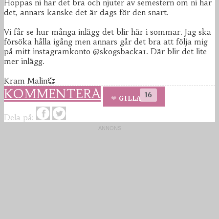
Hoppas ni har det bra och njuter av semestern om ni har
det, annars kanske det är dags för den snart.
Vi får se hur många inlägg det blir här i sommar. Jag ska
försöka hålla igång men annars går det bra att följa mig
på mitt instagramkonto @skogsbacka1. Där blir det lite
mer inlägg.
Kram Malin💞
KOMMENTERA
16
GILLA
Dela på: