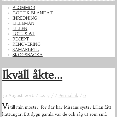
BLOMMOR
GOTT & BLANDAT
INREDNING
LILLEMAN
LILLEN
LOTUS WL
RECEPT
RENOVERING
SAMARBETE
SKOGSBACKA
Ikväll åkte...
30 Augusti 2016
/
22:17
/
/
Permalink
/
0
v
i till min moster, för där har Missans syster Lillan fått
kattungar. Ett dygn gamla var de och såg ut som små