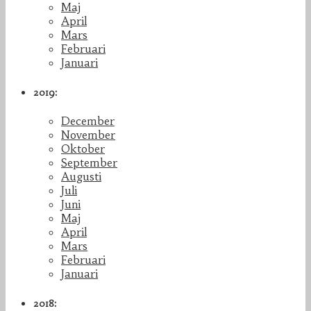
Maj
April
Mars
Februari
Januari
2019:
December
November
Oktober
September
Augusti
Juli
Juni
Maj
April
Mars
Februari
Januari
2018: