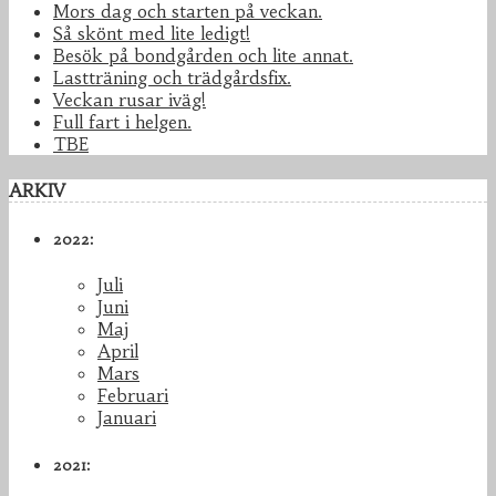
Mors dag och starten på veckan.
Så skönt med lite ledigt!
Besök på bondgården och lite annat.
Lastträning och trädgårdsfix.
Veckan rusar iväg!
Full fart i helgen.
TBE
ARKIV
2022:
Juli
Juni
Maj
April
Mars
Februari
Januari
2021: