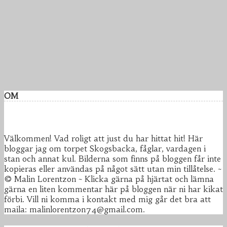
OM
Välkommen! Vad roligt att just du har hittat hit! Här
bloggar jag om torpet Skogsbacka, fåglar, vardagen i
stan och annat kul. Bilderna som finns på bloggen får inte
kopieras eller användas på något sätt utan min tillåtelse. ~
© Malin Lorentzon ~ Klicka gärna på hjärtat och lämna
gärna en liten kommentar här på bloggen när ni har kikat
förbi. Vill ni komma i kontakt med mig går det bra att
maila: malinlorentzon74@gmail.com.