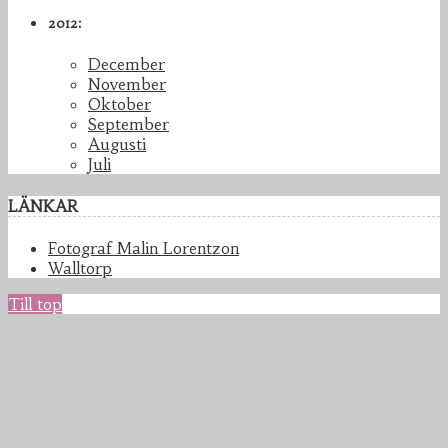
2012:
December
November
Oktober
September
Augusti
Juli
LÄNKAR
Fotograf Malin Lorentzon
Walltorp
Till top