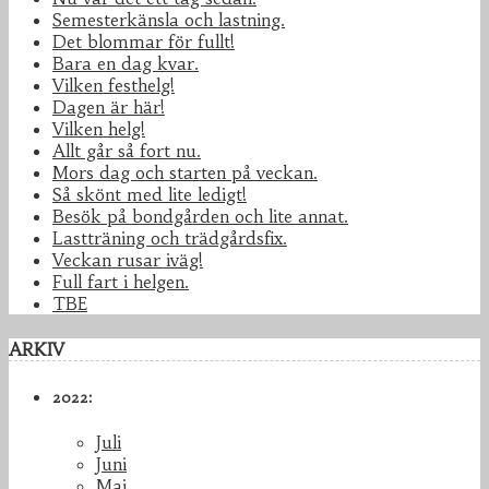
Semesterkänsla och lastning.
Det blommar för fullt!
Bara en dag kvar.
Vilken festhelg!
Dagen är här!
Vilken helg!
Allt går så fort nu.
Mors dag och starten på veckan.
Så skönt med lite ledigt!
Besök på bondgården och lite annat.
Lastträning och trädgårdsfix.
Veckan rusar iväg!
Full fart i helgen.
TBE
ARKIV
2022:
Juli
Juni
Maj