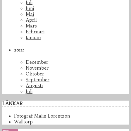
Juli
Juni
Maj
April
Mars
Februari
Januari
2012:
December
November
Oktober
September
Augusti
Juli
LÄNKAR
Fotograf Malin Lorentzon
Walltorp