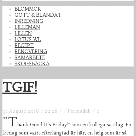
BLOMMOR
GOTT & BLANDAT
INREDNING
LILLEMAN
LILLEN
LOTUS WL
RECEPT
RENOVERING
SAMARBETE
SKOGSBACKA
TGIF!
31 Augusti 2018
/
22:28
/
/
Permalink
/
0
"T
hank Good It´s Friday!" som en kollega sa idag. En
fredag som varit efterlängtad är här, en helg som är så