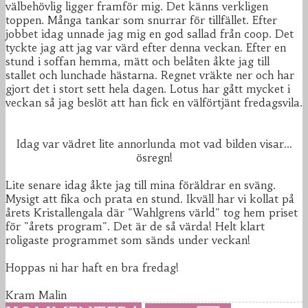
välbehövlig ligger framför mig. Det känns verkligen
toppen. Många tankar som snurrar för tillfället. Efter
jobbet idag unnade jag mig en god sallad från coop. Det
tyckte jag att jag var värd efter denna veckan. Efter en
stund i soffan hemma, mätt och belåten åkte jag till
stallet och lunchade hästarna. Regnet vräkte ner och har
gjort det i stort sett hela dagen. Lotus har gått mycket i
veckan så jag beslöt att han fick en välförtjänt fredagsvila.
Idag var vädret lite annorlunda mot vad bilden visar...
ösregn!
Lite senare idag åkte jag till mina föräldrar en sväng.
Mysigt att fika och prata en stund. Ikväll har vi kollat på
årets Kristallengala där "Wahlgrens värld" tog hem priset
för "årets program". Det är de så värda! Helt klart
roligaste programmet som sänds under veckan!
Hoppas ni har haft en bra fredag!
Kram Malin