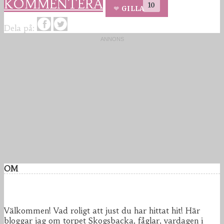
KOMMENTERA
10
GILLA
Dela på:
OM
Välkommen! Vad roligt att just du har hittat hit! Här
bloggar jag om torpet Skogsbacka, fåglar, vardagen i