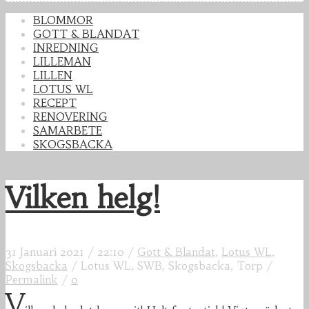
BLOMMOR
GOTT & BLANDAT
INREDNING
LILLEMAN
LILLEN
LOTUS WL
RECEPT
RENOVERING
SAMARBETE
SKOGSBACKA
Vilken helg!
31 Januari 2021
/
22:10
/
Gott & Blandat
,
Lotus WL
,
Skogsbacka
/
Lotus WL, SWB, Skogsbacka, Torp
/
Permalink
/
0
V