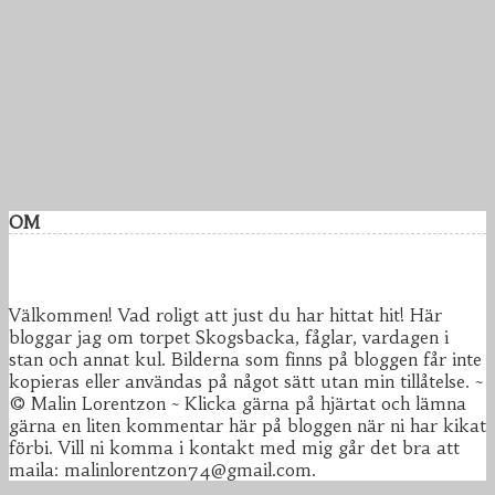
OM
Välkommen! Vad roligt att just du har hittat hit! Här
bloggar jag om torpet Skogsbacka, fåglar, vardagen i
stan och annat kul. Bilderna som finns på bloggen får inte
kopieras eller användas på något sätt utan min tillåtelse. ~
© Malin Lorentzon ~ Klicka gärna på hjärtat och lämna
gärna en liten kommentar här på bloggen när ni har kikat
förbi. Vill ni komma i kontakt med mig går det bra att
maila: malinlorentzon74@gmail.com.