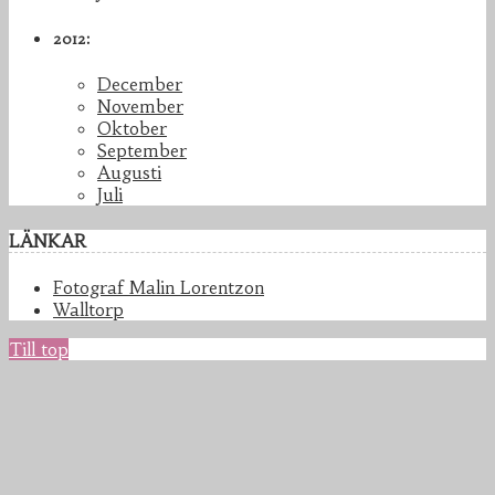
2012:
December
November
Oktober
September
Augusti
Juli
LÄNKAR
Fotograf Malin Lorentzon
Walltorp
Till top