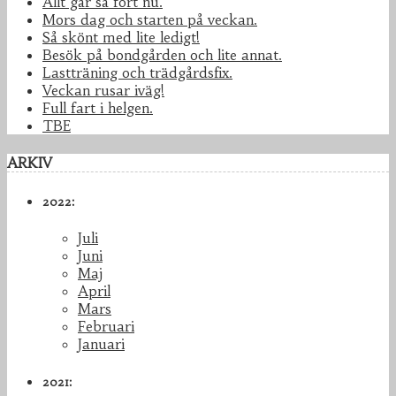
Allt går så fort nu.
Mors dag och starten på veckan.
Så skönt med lite ledigt!
Besök på bondgården och lite annat.
Lastträning och trädgårdsfix.
Veckan rusar iväg!
Full fart i helgen.
TBE
ARKIV
2022:
Juli
Juni
Maj
April
Mars
Februari
Januari
2021: