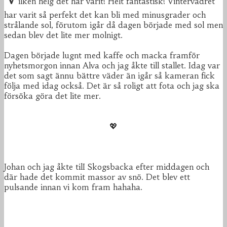
ilken helg det har varit! Helt fantastisk! Vintervädret
har varit så perfekt det kan bli med minusgrader och
strålande sol, förutom igår då dagen började med sol men
sedan blev det lite mer molnigt.
Dagen började lugnt med kaffe och macka framför
nyhetsmorgon innan Alva och jag åkte till stallet. Idag var
det som sagt ännu bättre väder än igår så kameran fick
följa med idag också. Det är så roligt att fota och jag ska
försöka göra det lite mer.
💖
Johan och jag åkte tilI Skogsbacka efter middagen och
där hade det kommit massor av snö. Det blev ett
pulsande innan vi kom fram hahaha.