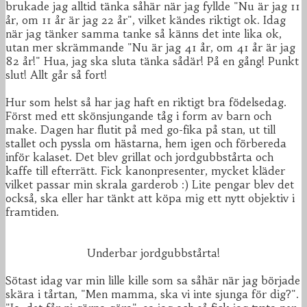
brukade jag alltid tänka såhär när jag fyllde "Nu är jag 11
år, om 11 år är jag 22 år", vilket kändes riktigt ok. Idag
när jag tänker samma tanke så känns det inte lika ok,
utan mer skrämmande "Nu är jag 41 år, om 41 år är jag
82 år!" Hua, jag ska sluta tänka sådär! På en gång! Punkt
slut! Allt går så fort!
Hur som helst så har jag haft en riktigt bra födelsedag.
Först med ett skönsjungande tåg i form av barn och
make. Dagen har flutit på med go-fika på stan, ut till
stallet och pyssla om hästarna, hem igen och förbereda
inför kalaset. Det blev grillat och jordgubbstårta och
kaffe till efterrätt. Fick kanonpresenter, mycket kläder
vilket passar min skrala garderob :) Lite pengar blev det
också, ska eller har tänkt att köpa mig ett nytt objektiv i
framtiden.
Underbar jordgubbstårta!
Sötast idag var min lille kille som sa såhär när jag började
skära i tårtan, "Men mamma, ska vi inte sjunga för dig?".