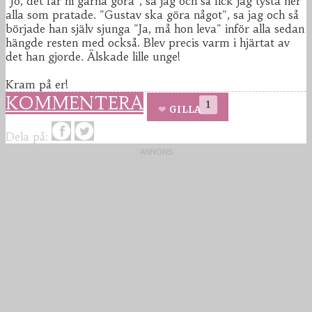
"Jo, det får ni gärna göra", sa jag och så fick jag tysta ner
alla som pratade. "Gustav ska göra något", sa jag och så
började han själv sjunga "Ja, må hon leva" inför alla sedan
hängde resten med också. Blev precis varm i hjärtat av
det han gjorde. Älskade lille unge!
Kram på er!
KOMMENTERA
1
GILLA
Dela på: