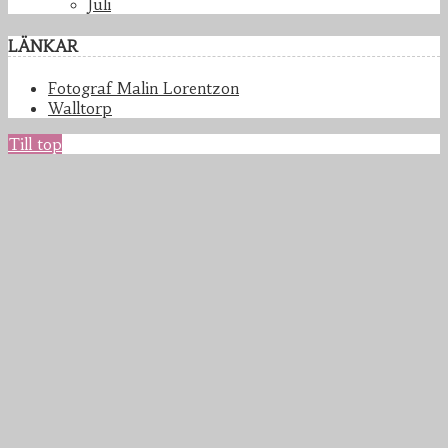
Juli
LÄNKAR
Fotograf Malin Lorentzon
Walltorp
Till top