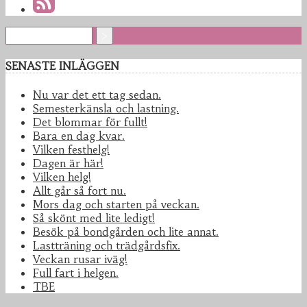
SENASTE INLÄGGEN
Nu var det ett tag sedan.
Semesterkänsla och lastning.
Det blommar för fullt!
Bara en dag kvar.
Vilken festhelg!
Dagen är här!
Vilken helg!
Allt går så fort nu.
Mors dag och starten på veckan.
Så skönt med lite ledigt!
Besök på bondgården och lite annat.
Lastträning och trädgårdsfix.
Veckan rusar iväg!
Full fart i helgen.
TBE