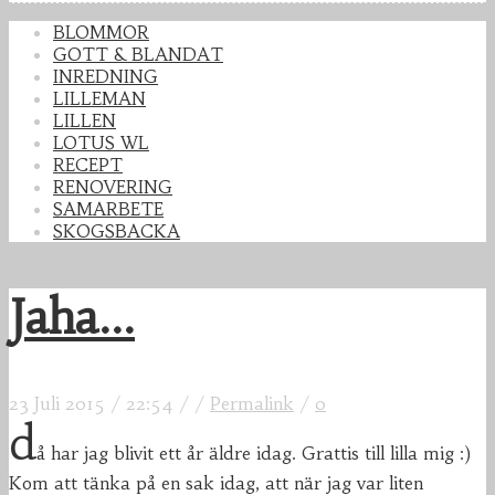
BLOMMOR
GOTT & BLANDAT
INREDNING
LILLEMAN
LILLEN
LOTUS WL
RECEPT
RENOVERING
SAMARBETE
SKOGSBACKA
Jaha...
23 Juli 2015
/
22:54
/
/
Permalink
/
0
d
å har jag blivit ett år äldre idag. Grattis till lilla mig :)
Kom att tänka på en sak idag, att när jag var liten