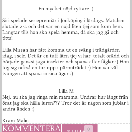
En mycket nöjd ryttare :)
Siri spelade seriepremiär i Jönköping i lördags. Matchen
slutade 2-2 och det var en nöjd liten tjej som kom hem.
Längtar tills hon ska spela hemma, då ska jag gå och
titta!
Lilla Missan har fått komma ut en sväng i trädgården
idag, i sele. Det är en tuff liten tjej vi har, totalt orädd och
började genast jaga insekter och spana efter fåglar :) Hon
tog sig också en tur upp i päronträdet :) Hon var väl
tvungen att spana in sina ägor :)
Lilla M
Nej, nu ska jag ringa min mamma. Undrar hur långt från
örat jag ska hålla luren??? Tror det är någon som jublar i
andra änden :)
Kram Malin
KOMMENTERA
0
GILLA