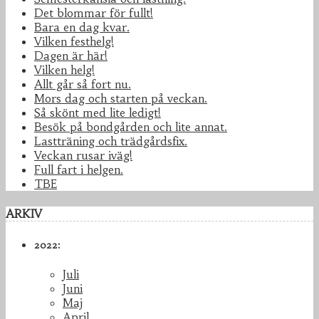
Det blommar för fullt!
Bara en dag kvar.
Vilken festhelg!
Dagen är här!
Vilken helg!
Allt går så fort nu.
Mors dag och starten på veckan.
Så skönt med lite ledigt!
Besök på bondgården och lite annat.
Lastträning och trädgårdsfix.
Veckan rusar iväg!
Full fart i helgen.
TBE
ARKIV
2022:
Juli
Juni
Maj
April