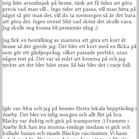
mig liiite avundssjuk på henne, tänk att få tiden att göra
precis vad man vill... Inga tider att passa, vill man hitta på
något så gör man det, vill du ta sovmorgon så är det bara
att göra det. Ingen stress! Shit vad skönt det skulle vara.
Jag skulle nog kunna bli pensionär idag ;)
Jag fick en beställning av mamma att göra ett kort åt
henne så det gjorde jag. Det blev ett kort med en flicka på
som gör ett glädjesprång, vilket passade perfekt, utan
någon text på. Det var så svårt att komma på och jag
tyckte att det blev bäst utan. Så här blev det i varje fall:
Igår var Alva och jag på hennes första lokala hopptävling i
Aneby. Det blev en tidig morgon och allt flöt på bra.
Blacky var duktig och gick på transporten :) Framme i
Aneby fick han äta mumsa ensilage medans vi gick och
kollade banan och visade Blackys vaccination. Vi hann