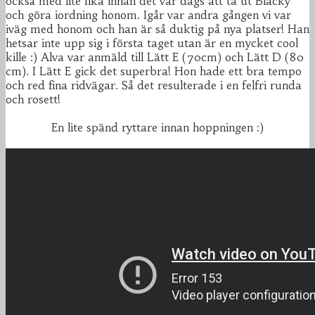
också med lite fika innan det var dags att ta ut Blacky
och göra iordning honom. Igår var andra gången vi var
iväg med honom och han är så duktig på nya platser! Han
hetsar inte upp sig i första taget utan är en mycket cool
kille :) Alva var anmäld till Lätt E (70cm) och Lätt D (80
cm). I Lätt E gick det superbra! Hon hade ett bra tempo
och red fina ridvägar. Så det resulterade i en felfri runda
och rosett!
En lite spänd ryttare innan hoppningen :)