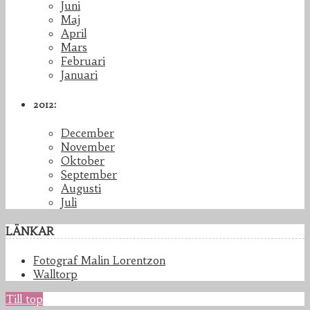
Juni
Maj
April
Mars
Februari
Januari
2012:
December
November
Oktober
September
Augusti
Juli
LÄNKAR
Fotograf Malin Lorentzon
Walltorp
Till top