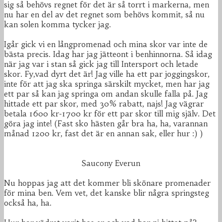
sig så behövs regnet för det är så torrt i markerna, men
nu har en del av det regnet som behövs kommit, så nu
kan solen komma tycker jag.
Igår gick vi en långpromenad och mina skor var inte de
bästa precis. Idag har jag jätteont i benhinnorna. Så idag
när jag var i stan så gick jag till Intersport och letade
skor. Fy,vad dyrt det är! Jag ville ha ett par joggingskor,
inte för att jag ska springa särskilt mycket, men har jag
ett par så kan jag springa om andan skulle falla på. Jag
hittade ett par skor, med 30% rabatt, najs! Jag vägrar
betala 1600 kr-1700 kr för ett par skor till mig själv. Det
göra jag inte! (Fast sko hästen går bra ha, ha, varannan
månad 1200 kr, fast det är en annan sak, eller hur :) )
Saucony Everun
Nu hoppas jag att det kommer bli skönare promenader
för mina ben. Vem vet, det kanske blir några springsteg
också ha, ha.