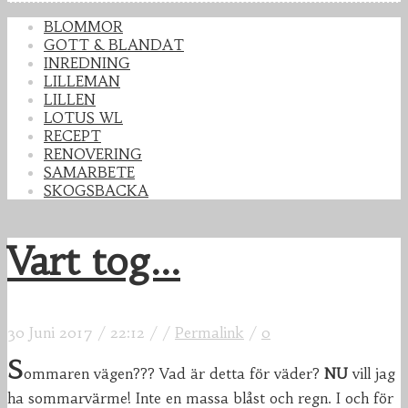
BLOMMOR
GOTT & BLANDAT
INREDNING
LILLEMAN
LILLEN
LOTUS WL
RECEPT
RENOVERING
SAMARBETE
SKOGSBACKA
Vart tog...
30 Juni 2017
/
22:12
/
/
Permalink
/
0
s
ommaren vägen??? Vad är detta för väder?
NU
vill jag
ha sommarvärme! Inte en massa blåst och regn. I och för