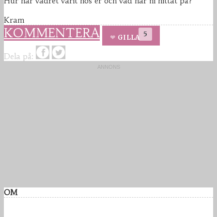
Hur har vädret varit hos er och vad har ni hittat på?
Kram
KOMMENTERA
5
GILLA
Dela på:
OM