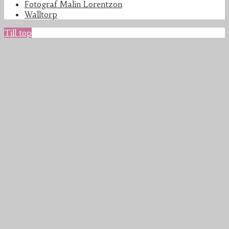
Fotograf Malin Lorentzon
Walltorp
Till top