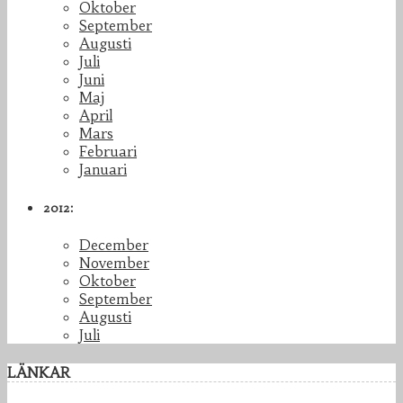
Oktober
September
Augusti
Juli
Juni
Maj
April
Mars
Februari
Januari
2012:
December
November
Oktober
September
Augusti
Juli
LÄNKAR